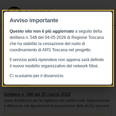
NBST
Avviso importante
Questo sito non è più aggiornato
a seguito della
Toggle
delibera n. 548 del 04-05-2026 di Regione Toscana
navigati
che ha stabilito la cessazione del ruolo di
25/3/2019
coordinamento di ARS Toscana nel progetto.
Delibera n. 398 del 25 marzo 2019
Il servizio potrà riprendere non appena sarà definito
il nuovo modello organizzativo del network Nbst.
Ci scusiamo per il disservizio.
Tags
Toscana
BURT Bollettino della regione toscana
Sistema sanitario
Delibera n. 398 del 25 marzo 2019
Linee di indirizzo per la vigilanza nei cantieri edili. Approvazione
e diffusione nei dipartimenti di prevenzione delle AUSL toscane.