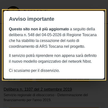
NBST
Avviso importante
Questo sito non è più aggiornato
a seguito della
Toggle
delibera n. 548 del 04-05-2026 di Regione Toscana
navigati
che ha stabilito la cessazione del ruolo di
2/9/2019
coordinamento di ARS Toscana nel progetto.
Delibera n. 1107 del 2 settembre
Il servizio potrà riprendere non appena sarà definito
2019
il nuovo modello organizzativo del network Nbst.
Ci scusiamo per il disservizio.
Tags
Toscana
BURT Bollettino della regione toscana
Delibera n. 1107 del 2 settembre 2019
Servizio regionale di elisoccorso - Determinazione del
finanziamento per l'anno 2019.