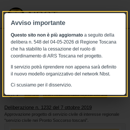
NBST
Avviso importante
Questo sito non è più aggiornato
a seguito della
Toggle
delibera n. 548 del 04-05-2026 di Regione Toscana
navigati
che ha stabilito la cessazione del ruolo di
7/10/2019
coordinamento di ARS Toscana nel progetto.
Deliberazione n. 1232 del 7 ottobre
Il servizio potrà riprendere non appena sarà definito
2019
il nuovo modello organizzativo del network Nbst.
Ci scusiamo per il disservizio.
Tags
Toscana
BURT Bollettino della regione toscana
Deliberazione n. 1232 del 7 ottobre 2019
Approvazione progetto di servizio civile di interesse regionale
“servizio civile nei Pronto Soccorso toscani”.