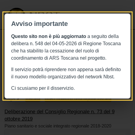
NBST
Avviso importante
Questo sito non è più aggiornato
a seguito della
Toggle
delibera n. 548 del 04-05-2026 di Regione Toscana
navigati
che ha stabilito la cessazione del ruolo di
9/10/2019
coordinamento di ARS Toscana nel progetto.
Deliberazione n. 73 del 9 ottobre
Il servizio potrà riprendere non appena sarà definito
2019
il nuovo modello organizzativo del network Nbst.
Ci scusiamo per il disservizio.
Tags
Toscana
BURT Bollettino della regione toscana
Deliberazione del Consiglio Regionale n. 73 del 9
ottobre 2019
Piano sanitario e sociale integrato regionale 2018-2020