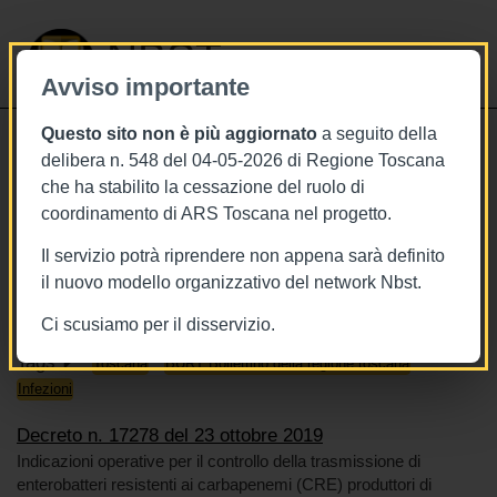
NBST
Avviso importante
Questo sito non è più aggiornato
a seguito della
Toggle
delibera n. 548 del 04-05-2026 di Regione Toscana
navigati
che ha stabilito la cessazione del ruolo di
23/10/2019
coordinamento di ARS Toscana nel progetto.
Decreto n. 17278 del 23 ottobre
Il servizio potrà riprendere non appena sarà definito
2019
il nuovo modello organizzativo del network Nbst.
Ci scusiamo per il disservizio.
Tags
Toscana
BURT Bollettino della regione toscana
Infezioni
Decreto n. 17278 del 23 ottobre 2019
Indicazioni operative per il controllo della trasmissione di
enterobatteri resistenti ai carbapenemi (CRE) produttori di