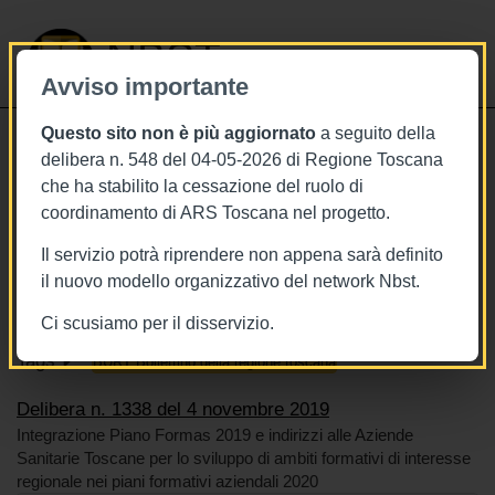
NBST
Avviso importante
Questo sito non è più aggiornato
a seguito della
Toggle
delibera n. 548 del 04-05-2026 di Regione Toscana
navigati
che ha stabilito la cessazione del ruolo di
4/11/2019
coordinamento di ARS Toscana nel progetto.
Delibera n. 1338 del 4 novembre
Il servizio potrà riprendere non appena sarà definito
2019
il nuovo modello organizzativo del network Nbst.
Ci scusiamo per il disservizio.
Tags
BURT Bollettino della regione toscana
Delibera n. 1338 del 4 novembre 2019
Integrazione Piano Formas 2019 e indirizzi alle Aziende
Sanitarie Toscane per lo sviluppo di ambiti formativi di interesse
regionale nei piani formativi aziendali 2020