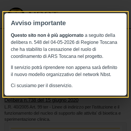
NBST
Avviso importante
Questo sito non è più aggiornato
a seguito della
Toggle
delibera n. 548 del 04-05-2026 di Regione Toscana
navigati
che ha stabilito la cessazione del ruolo di
15/6/2020
coordinamento di ARS Toscana nel progetto.
Delibera n.738 del 15 giugno 2020
Il servizio potrà riprendere non appena sarà definito
il nuovo modello organizzativo del network Nbst.
Ci scusiamo per il disservizio.
Tags
Toscana
BURT Bollettino della regione toscana
Delibera n.738 del 15 giugno 2020
L.R. 40/2005 Art. 99 ter - Linee di indirizzo per l'istituzione e il
funzionamento del nucleo di supporto alle attivita' di bioetica e
sperimentazione clinica.