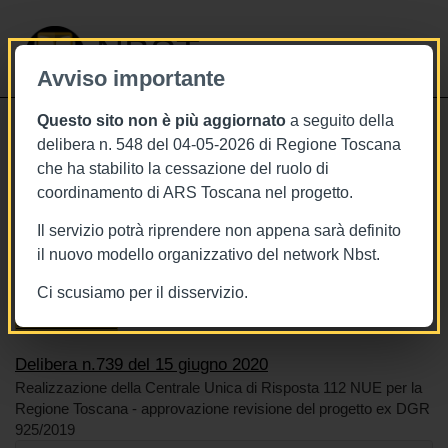
NBST
Avviso importante
Questo sito non è più aggiornato
a seguito della
Toggle
delibera n. 548 del 04-05-2026 di Regione Toscana
navigati
che ha stabilito la cessazione del ruolo di
15/6/2020
coordinamento di ARS Toscana nel progetto.
Delibera n.739 del 15 giugno 2020
Il servizio potrà riprendere non appena sarà definito
il nuovo modello organizzativo del network Nbst.
Ci scusiamo per il disservizio.
Tags
Toscana
BURT Bollettino della regione toscana
Sistema sanitario
Delibera n.739 del 15 giugno 2020
Realizzazione della Centrale Unica di Risposta 112 NUE per la
Regione Toscana - approvazione revisione del progetto ex DGR
925/2019