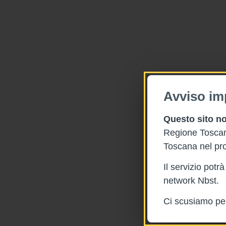
Avviso im
Questo sito no
Regione Toscana
Toscana nel pro
Il servizio pot
network Nbst.
Ci scusiamo per 