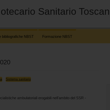
otecario Sanitario Tosca
e bibliografiche NBST
Formazione NBST
2020
na
Sistema sanitario
cialistiche ambulatoriali erogabili nell'ambito del SSR -