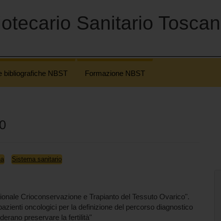
otecario Sanitario Tosca
e bibliografiche NBST
Formazione NBST
20
na
Sistema sanitario
onale Crioconservazione e Trapianto del Tessuto Ovarico".
pazienti oncologici per la definizione del percorso diagnostico
erano preservare la fertilità"