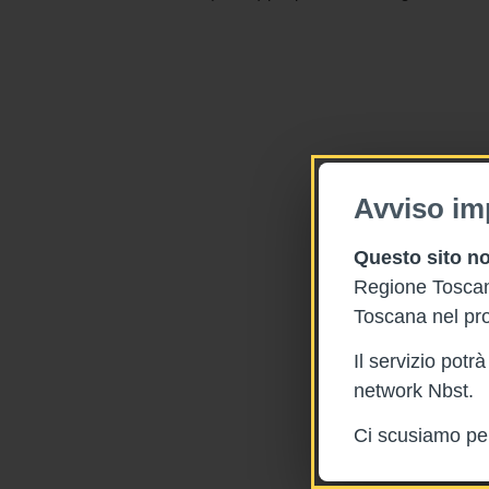
Avviso im
Questo sito no
Regione Toscana
Toscana nel pro
Il servizio pot
network Nbst.
Ci scusiamo per 