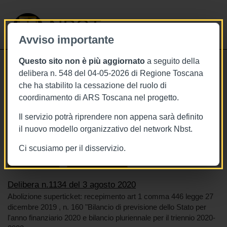
NBST
Avviso importante
Questo sito non è più aggiornato
a seguito della
Toggle
delibera n. 548 del 04-05-2026 di Regione Toscana
navigati
che ha stabilito la cessazione del ruolo di
3/8/2020
coordinamento di ARS Toscana nel progetto.
Delibera n.1134 del 3 agosto 2020
Il servizio potrà riprendere non appena sarà definito
il nuovo modello organizzativo del network Nbst.
Ci scusiamo per il disservizio.
Tags
Toscana
BURT Bollettino della regione toscana
Sistema sanitario
Risorse economiche
Delibera n.1134 del 3 agosto 2020
Abolizione superticket: recepimento art 1 comma 446 legge 27
dicembre 2019 , n. 160 "Bilancio di previsione dello Stato per
l'anno finanziario 2020 e bilancio pluriennale per il triennio 2020-