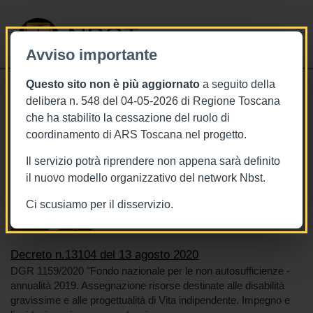
NBST
Avviso importante
Questo sito non è più aggiornato
a seguito della
Toggle
delibera n. 548 del 04-05-2026 di Regione Toscana
navigati
che ha stabilito la cessazione del ruolo di
13/8/2020
coordinamento di ARS Toscana nel progetto.
Decreto n.13104 del 13 agosto 2020
Il servizio potrà riprendere non appena sarà definito
il nuovo modello organizzativo del network Nbst.
Ci scusiamo per il disservizio.
Tags
Toscana
BURT Bollettino della regione toscana
Disabilità
Fragilità
Decreto n.13104 del 13 agosto 2020
DGR 1159/2020 "Fondo nazionale per le non autosufficienze -
annualità 2019. Assegnazione risorse destinate alle disabilità
gravissime e alle progettualità di Vita indipendente. Impegno e