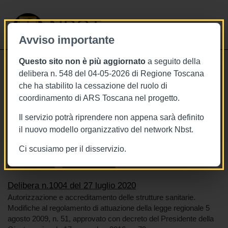
NBST
Avviso importante
Questo sito non è più aggiornato
a seguito della
Toggle
delibera n. 548 del 04-05-2026 di Regione Toscana
navigati
che ha stabilito la cessazione del ruolo di
27/7/2020
coordinamento di ARS Toscana nel progetto.
Delibera n.1004 del 27 luglio 2020
Il servizio potrà riprendere non appena sarà definito
il nuovo modello organizzativo del network Nbst.
Ci scusiamo per il disservizio.
Tags
Toscana
BURT Bollettino della regione toscana
Accreditamento
Strutture sanitarie
Delibera n.1004 del 27 luglio 2020
Autorizzazione e accreditamento delle strutture sanitarie.
Modifiche al regolamento di attuazione della legge regionale 5
agosto 2009, n. 51, approvato con decreto del Presidente della