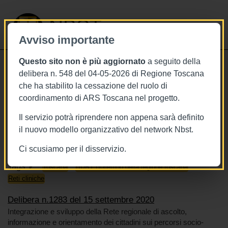
NBST
Avviso importante
Questo sito non è più aggiornato
a seguito della
Toggle
delibera n. 548 del 04-05-2026 di Regione Toscana
navigati
che ha stabilito la cessazione del ruolo di
15/9/2020
coordinamento di ARS Toscana nel progetto.
Delibera n.1283 del 15 settembre
Il servizio potrà riprendere non appena sarà definito
2020
il nuovo modello organizzativo del network Nbst.
Ci scusiamo per il disservizio.
Tags
Toscana
BURT Bollettino della regione toscana
Reti cliniche
Delibera n.1283 del 15 settembre 2020
Integrazione e sviluppo della Rete regionale di ascolto,
informazione e orientamento dei cittadini sui percorsi socio-