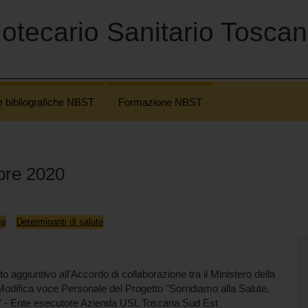
otecario Sanitario Tosca
e bibliografiche NBST
Formazione NBST
bre 2020
na
Determinanti di salute
giuntivo all'Accordo di collaborazione tra il Ministero della
difica voce Personale del Progetto "Sorridiamo alla Salute.
ali" - Ente esecutore Azienda USL Toscana Sud Est