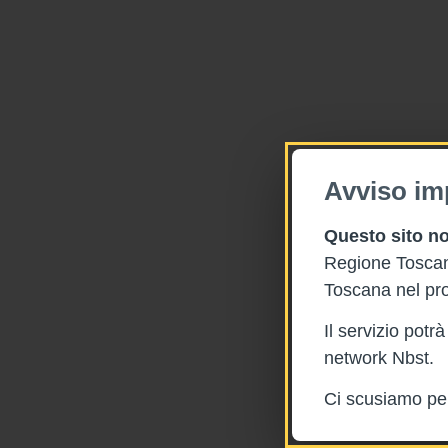
Avviso im
Questo sito no
Regione Toscana
Toscana nel pro
Il servizio pot
network Nbst.
Ci scusiamo per 