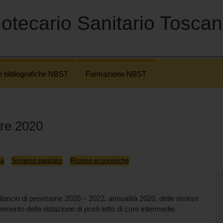
otecario Sanitario Tosca
e bibliografiche NBST
Formazione NBST
bre 2020
na
Sistema sanitario
Risorse economiche
ilancio di previsione 2020 – 2022, annualità 2020, delle risorse
emento della dotazione di posti letto di cure intermedie.