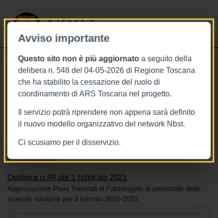
NBST
Avviso importante
Questo sito non è più aggiornato
a seguito della
Toggle
delibera n. 548 del 04-05-2026 di Regione Toscana
navigati
che ha stabilito la cessazione del ruolo di
1/2/2021
coordinamento di ARS Toscana nel progetto.
Delibera n.49 del 1 febbraio 2021
Il servizio potrà riprendere non appena sarà definito
il nuovo modello organizzativo del network Nbst.
Ci scusiamo per il disservizio.
Tags
Toscana
BURT Bollettino della regione toscana
Sistema sanitario
Delibera n.49 del 1 febbraio 2021
Approvazione Piani Triennali di Fabbisogno di personale delle
aziende sanitarie per il triennio 2020-2022.