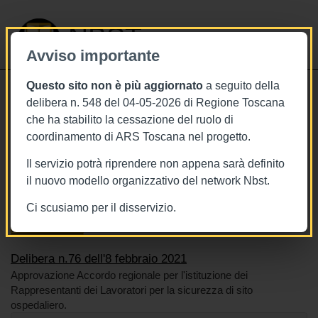
NBST
Avviso importante
Questo sito non è più aggiornato
a seguito della
Toggle
delibera n. 548 del 04-05-2026 di Regione Toscana
navigati
che ha stabilito la cessazione del ruolo di
8/2/2021
coordinamento di ARS Toscana nel progetto.
Delibera n.76 dell'8 febbraio 2021
Il servizio potrà riprendere non appena sarà definito
il nuovo modello organizzativo del network Nbst.
Ci scusiamo per il disservizio.
Tags
Toscana
BURT Bollettino della regione toscana
Sistema sanitario
Delibera n.76 dell'8 febbraio 2021
Approvazione Accordo regionale per l'istituzione dei
Rappresentanti dei Lavoratori per la sicurezza di sito
ospedaliero.