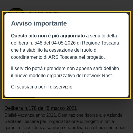
NBST
Avviso importante
Questo sito non è più aggiornato
a seguito della
Toggle
delibera n. 548 del 04-05-2026 di Regione Toscana
navigati
che ha stabilito la cessazione del ruolo di
8/3/2021
coordinamento di ARS Toscana nel progetto.
Delibera n.178 dell'8 marzo 2021
Il servizio potrà riprendere non appena sarà definito
il nuovo modello organizzativo del network Nbst.
Ci scusiamo per il disservizio.
Tags
Toscana
BURT Bollettino della regione toscana
Sistema sanitario
Delibera n.178 dell'8 marzo 2021
Dialisi-Vacanza anno 2021. Destinazione risorse alle Aziende
Sanitarie Toscane per l'organizzazione di progetti mirati a
garantire l'assistenza sanitaria straordinaria a cittadini nefropatici