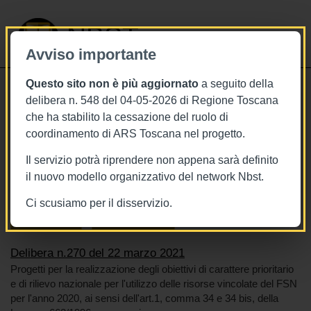
NBST
Avviso importante
Questo sito non è più aggiornato
a seguito della
Toggle
delibera n. 548 del 04-05-2026 di Regione Toscana
navigati
che ha stabilito la cessazione del ruolo di
22/3/2021
coordinamento di ARS Toscana nel progetto.
Delibera n.270 del 22 marzo 2021
Il servizio potrà riprendere non appena sarà definito
il nuovo modello organizzativo del network Nbst.
Ci scusiamo per il disservizio.
Tags
Toscana
BURT Bollettino della regione toscana
Sistema sanitario
Risorse economiche
Delibera n.270 del 22 marzo 2021
Progetti per la realizzazione degli obiettivi di carattere prioritario
e di rilievo nazionale per l'utilizzo delle risorse vincolate del FSN
per l'anno 2020, ai sensi dell'art.1, comma 34 e 34 bis, della