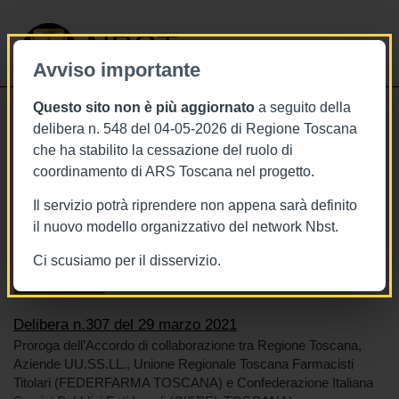
NBST
Avviso importante
Questo sito non è più aggiornato
a seguito della
Toggle
delibera n. 548 del 04-05-2026 di Regione Toscana
navigati
che ha stabilito la cessazione del ruolo di
29/3/2021
coordinamento di ARS Toscana nel progetto.
Delibera n.307 del 29 marzo 2021
Il servizio potrà riprendere non appena sarà definito
il nuovo modello organizzativo del network Nbst.
Ci scusiamo per il disservizio.
Tags
Toscana
BURT Bollettino della regione toscana
Sistema sanitario
Delibera n.307 del 29 marzo 2021
Proroga dell’Accordo di collaborazione tra Regione Toscana,
Aziende UU.SS.LL., Unione Regionale Toscana Farmacisti
Titolari (FEDERFARMA TOSCANA) e Confederazione Italiana