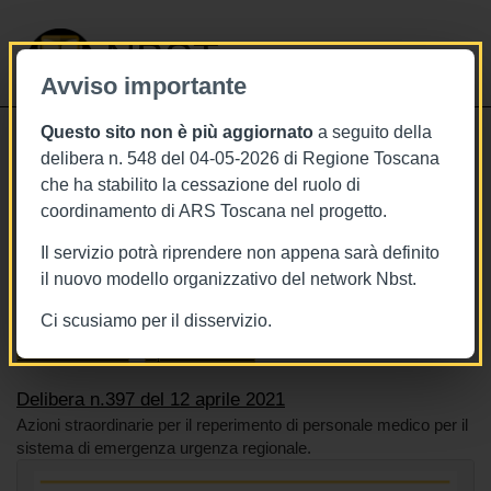
NBST
Avviso importante
Questo sito non è più aggiornato
a seguito della
Toggle
delibera n. 548 del 04-05-2026 di Regione Toscana
navigati
che ha stabilito la cessazione del ruolo di
12/4/2021
coordinamento di ARS Toscana nel progetto.
Delibera n.397 del 12 aprile 2021
Il servizio potrà riprendere non appena sarà definito
il nuovo modello organizzativo del network Nbst.
Ci scusiamo per il disservizio.
Tags
Toscana
BURT Bollettino della regione toscana
Sistema sanitario
Operatori sanitari
Delibera n.397 del 12 aprile 2021
Azioni straordinarie per il reperimento di personale medico per il
sistema di emergenza urgenza regionale.