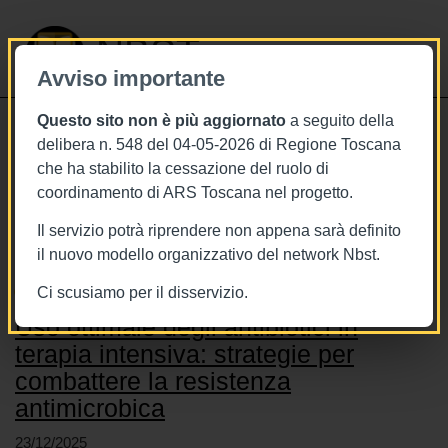
NBST
Avviso importante
Questo sito non è più aggiornato
a seguito della
Toggle
delibera n. 548 del 04-05-2026 di Regione Toscana
navigati
che ha stabilito la cessazione del ruolo di
coordinamento di ARS Toscana nel progetto.
Stai visualizzando gli articoli relativi
a: Antibiotico-resistenza
Il servizio potrà riprendere non appena sarà definito
il nuovo modello organizzativo del network Nbst.
Ci scusiamo per il disservizio.
Uso ottimale degli antibiotici in
terapia intensiva: strategie per
combattere la resistenza
antimicrobica
23/12/2025