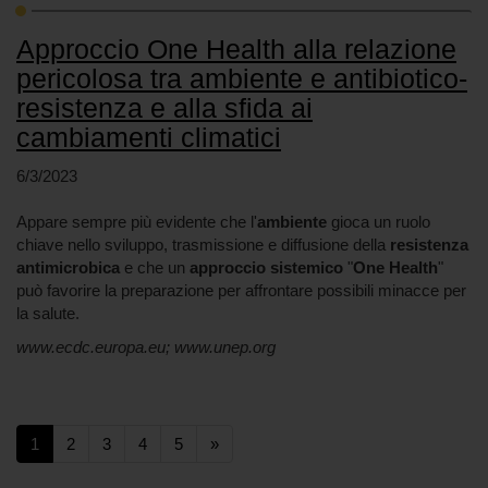
Approccio One Health alla relazione
pericolosa tra ambiente e antibiotico-
resistenza e alla sfida ai
cambiamenti climatici
6/3/2023
Appare sempre più evidente che l'
ambiente
gioca un ruolo
chiave nello sviluppo, trasmissione e diffusione della
resistenza
antimicrobica
e che un
approccio sistemico
"
One Health
"
può favorire la preparazione per affrontare possibili minacce per
la salute.
www.ecdc.europa.eu; www.unep.org
(current)
(current)
(current)
(current)
(current)
1
2
3
4
5
»