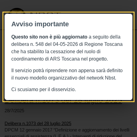
NBST
Avviso importante
Questo sito non è più aggiornato
a seguito della
Toggle
delibera n. 548 del 04-05-2026 di Regione Toscana
navigati
che ha stabilito la cessazione del ruolo di
coordinamento di ARS Toscana nel progetto.
Stai visualizzando gli articoli relativi
a: Dipendenza da sostanze
Il servizio potrà riprendere non appena sarà definito
il nuovo modello organizzativo del network Nbst.
Ci scusiamo per il disservizio.
Delibera n.1073 del 28 luglio 2025
28/7/2025
Delibera n.1073 del 28 luglio 2025
DPCM 12 gennaio 2017 “Definizione e aggiornamento dei livelli
essenziali di assistenza (L.E.A.) - Interventi di riduzione del