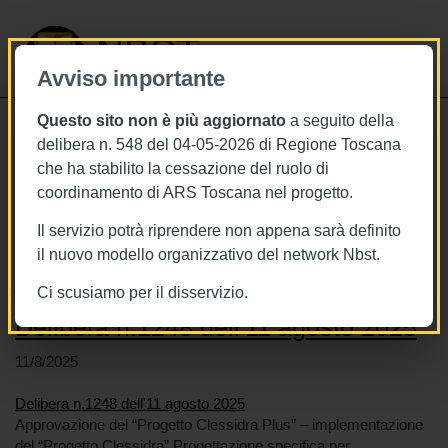
NBST
Avviso importante
Questo sito non è più aggiornato
a seguito della
Toggle
delibera n. 548 del 04-05-2026 di Regione Toscana
navigati
che ha stabilito la cessazione del ruolo di
coordinamento di ARS Toscana nel progetto.
Stai visualizzando gli articoli relativi
a: Liste d'attesa
Il servizio potrà riprendere non appena sarà definito
il nuovo modello organizzativo del network Nbst.
Ci scusiamo per il disservizio.
Delibera n.1248 dell'11 agosto 2025
11/8/2025
Delibera n.1248 dell'11 agosto 2025
Approvazione del “Progetto Clessidra Plus” – implementazione
del “Progetto Clessidra” Progettazione specifica per