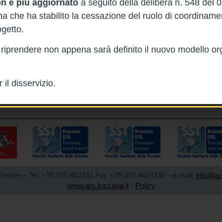
n è più aggiornato
a seguito della delibera n. 548 del 
 che ha stabilito la cessazione del ruolo di coordinam
getto.
rà riprendere non appena sarà definito il nuovo modello or
il disservizio.
Firenze - Tel. +39 055 462431 Fax +39 055 4624330 - e-mail:
info@ar
www.ars.toscana.it
-
Policy