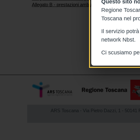
Questo sito no
Allegato B - prestazioni ambulatoriali
Regione Toscana
Toscana nel pro
Il servizio pot
network Nbst.
Ci scusiamo per 
ARS Toscana - Via Pietro Dazzi, 1 - 50141 