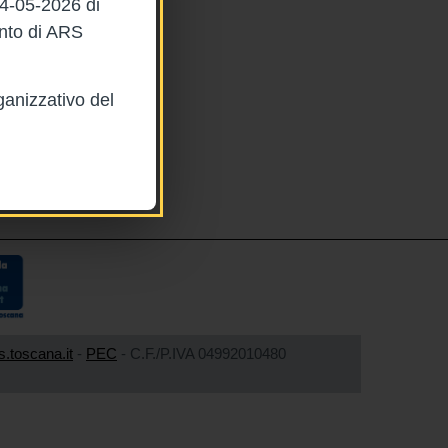
04-05-2026 di
ento di ARS
ganizzativo del
s.toscana.it
-
PEC
- C.F./P.IVA 04992010480