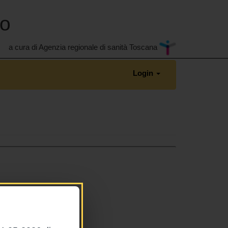
no
a cura di Agenzia regionale di sanità Toscana
Login