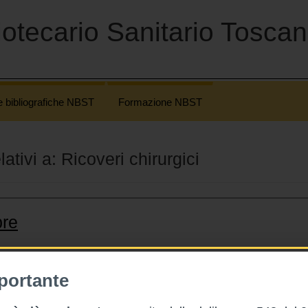
otecario Sanitario Tosca
e bibliografiche NBST
Formazione NBST
lativi a: Ricoveri chirurgici
bre
portante
uazione della
DGR 750/2018
.