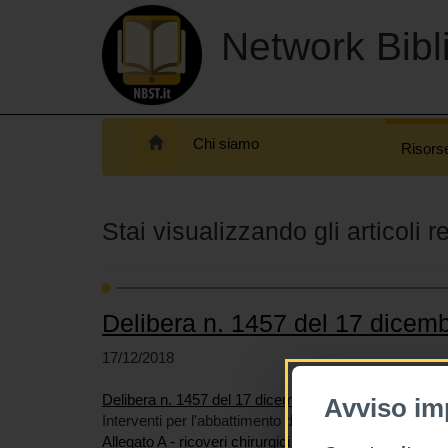
Network Bibli
Chi siamo
Risors
Stai visualizzando gli articoli re
Delibera n. 1457 del 17 dicem
17/12/2018
Delibera n. 1457 del 17 dicembre 2018
Avviso im
Interventi per l'abbattimento dei tempi di attesa in att
Allegato A - ricoveri chirurgici