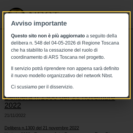
NBST
Avviso importante
Questo sito non è più aggiornato
a seguito della
Toggle
delibera n. 548 del 04-05-2026 di Regione Toscana
navigati
che ha stabilito la cessazione del ruolo di
coordinamento di ARS Toscana nel progetto.
Stai visualizzando gli articoli relativi
a: Toscana
Il servizio potrà riprendere non appena sarà definito
il nuovo modello organizzativo del network Nbst.
Ci scusiamo per il disservizio.
Delibera n.1300 del 21 novembre
2022
21/11/2022
Delibera n.1300 del 21 novembre 2022