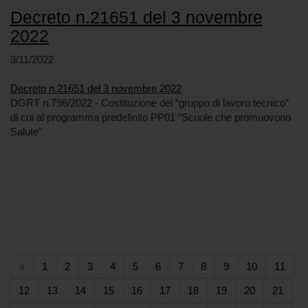
Decreto n.21651 del 3 novembre
2022
3/11/2022
Decreto n.21651 del 3 novembre 2022
DGRT n.796/2022 - Costituzione del “gruppo di lavoro tecnico”
di cui al programma predefinito PP01 “Scuole che promuovono
Salute”
(current)
(current)
(current)
(current)
(current)
(current)
(current)
(current)
(current)
(current)
(curr
«
1
2
3
4
5
6
7
8
9
10
11
(current)
(current)
(current)
(current)
(current)
(current)
(current)
(current)
(current)
(curr
12
13
14
15
16
17
18
19
20
21