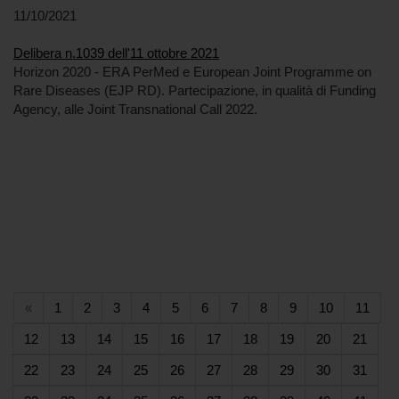
11/10/2021
Delibera n.1039 dell'11 ottobre 2021
Horizon 2020 - ERA PerMed e European Joint Programme on
Rare Diseases (EJP RD). Partecipazione, in qualità di Funding
Agency, alle Joint Transnational Call 2022.
(current)
(current)
(current)
(current)
(current)
(current)
(current)
(current)
(current)
(current)
(curr
«
1
2
3
4
5
6
7
8
9
10
11
(current)
(current)
(current)
(current)
(current)
(current)
(current)
(current)
(current)
(curr
12
13
14
15
16
17
18
19
20
21
(current)
(current)
(current)
(current)
(current)
(current)
(current)
(current)
(current)
(curr
22
23
24
25
26
27
28
29
30
31