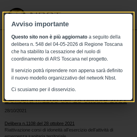
NBST
Avviso importante
Questo sito non è più aggiornato
a seguito della
Toggle
delibera n. 548 del 04-05-2026 di Regione Toscana
navigati
che ha stabilito la cessazione del ruolo di
coordinamento di ARS Toscana nel progetto.
Stai visualizzando gli articoli relativi
a: Toscana
Il servizio potrà riprendere non appena sarà definito
il nuovo modello organizzativo del network Nbst.
Ci scusiamo per il disservizio.
Delibera n.1108 del 28 ottobre 2021
28/10/2021
Delibera n.1108 del 28 ottobre 2021
Riattivazione corsi di idoneità all'esercizio dell'attività di
emergenza sanitaria territoriale