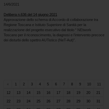
14/6/2021
Delibera n.636 del 14 giugno 2021
Approvazione dello schema di Accordo di collaborazione tra
Regione Toscana e Istituto Superiore di Sanità per la
realizzazione del progetto esecutivo dal titolo “ NEtwork
Toscano per il riconoscimento, la diagnosi e l’intervento precoce
dei disturbi dello spettro AUTistico (NeT-Aut)”.
(current)
(current)
(current)
(current)
(current)
(current)
(current)
(current)
(current)
(current)
(curr
«
1
2
3
4
5
6
7
8
9
10
11
(current)
(current)
(current)
(current)
(current)
(current)
(current)
(current)
(current)
(curr
12
13
14
15
16
17
18
19
20
21
(current)
(current)
(current)
(current)
(current)
(current)
(current)
(current)
(current)
(curr
22
23
24
25
26
27
28
29
30
31