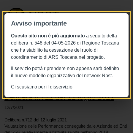
NBST
Avviso importante
Questo sito non è più aggiornato
a seguito della
Toggle
delibera n. 548 del 04-05-2026 di Regione Toscana
navigati
che ha stabilito la cessazione del ruolo di
coordinamento di ARS Toscana nel progetto.
Stai visualizzando gli articoli relativi
a: Toscana
Il servizio potrà riprendere non appena sarà definito
il nuovo modello organizzativo del network Nbst.
Ci scusiamo per il disservizio.
Delibera n.712 del 12 luglio 2021
12/7/2021
Delibera n.712 del 12 luglio 2021
Valutazione delle Performance conseguite dalle Aziende ed Enti
del SSR relativamente all’attività svolta nell’anno 2018