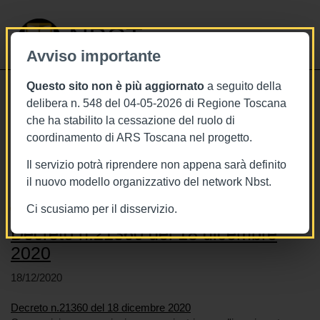
NBST
Avviso importante
Questo sito non è più aggiornato
a seguito della
Toggle
delibera n. 548 del 04-05-2026 di Regione Toscana
navigati
che ha stabilito la cessazione del ruolo di
coordinamento di ARS Toscana nel progetto.
Stai visualizzando gli articoli relativi
a: Toscana
Il servizio potrà riprendere non appena sarà definito
il nuovo modello organizzativo del network Nbst.
Ci scusiamo per il disservizio.
Decreto n.21360 del 18 dicembre
2020
18/12/2020
Decreto n.21360 del 18 dicembre 2020