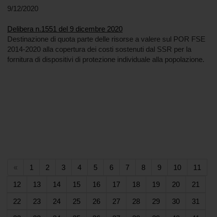
9/12/2020
Delibera n.1551 del 9 dicembre 2020
Destinazione di quota parte delle risorse a valere sul POR FSE
2014-2020 alla copertura dei costi sostenuti dal SSR per la
fornitura di dispositivi di protezione individuale alla popolazione.
(current)
(current)
(current)
(current)
(current)
(current)
(current)
(current)
(current)
(current)
(curr
«
1
2
3
4
5
6
7
8
9
10
11
(current)
(current)
(current)
(current)
(current)
(current)
(current)
(current)
(current)
(curr
12
13
14
15
16
17
18
19
20
21
(current)
(current)
(current)
(current)
(current)
(current)
(current)
(current)
(current)
(curr
22
23
24
25
26
27
28
29
30
31