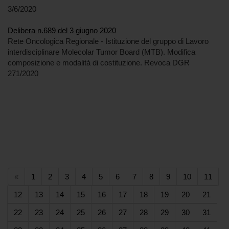
3/6/2020
Delibera n.689 del 3 giugno 2020
Rete Oncologica Regionale - Istituzione del gruppo di Lavoro
interdisciplinare Molecolar Tumor Board (MTB). Modifica
composizione e modalità di costituzione. Revoca DGR
271/2020
(current)
(current)
(current)
(current)
(current)
(current)
(current)
(current)
(current)
(current)
(curr
«
1
2
3
4
5
6
7
8
9
10
11
(current)
(current)
(current)
(current)
(current)
(current)
(current)
(current)
(current)
(curr
12
13
14
15
16
17
18
19
20
21
(current)
(current)
(current)
(current)
(current)
(current)
(current)
(current)
(current)
(curr
22
23
24
25
26
27
28
29
30
31