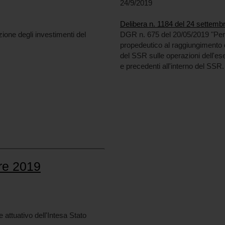
24/9/2019
Delibera n. 1184 del 24 settemb
one degli investimenti del
DGR n. 675 del 20/05/2019 "Perco
propedeutico al raggiungimento de
del SSR sulle operazioni dell'es
e precedenti all'interno del SSR.
bre 2019
attuativo dell'Intesa Stato