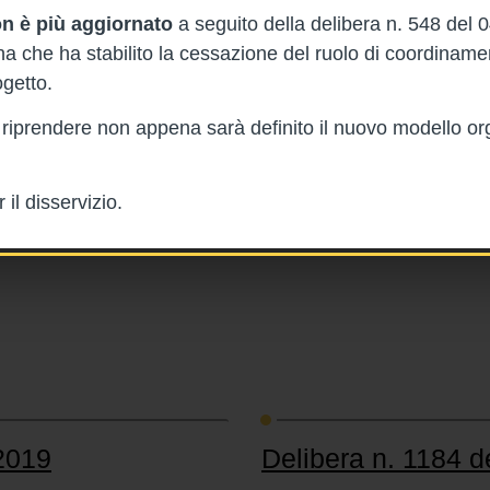
n è più aggiornato
a seguito della delibera n. 548 del 
 che ha stabilito la cessazione del ruolo di coordinam
ttobre 2019
Delibera n. 1200 d
getto.
1/10/2019
rà riprendere non appena sarà definito il nuovo modello or
Delibera n. 1200 del 1 ottobre 2
rtamento sanitario della
Piano di azioni regionale per migl
Pronto Soccorso.
il disservizio.
 2019
Delibera n. 1184 d