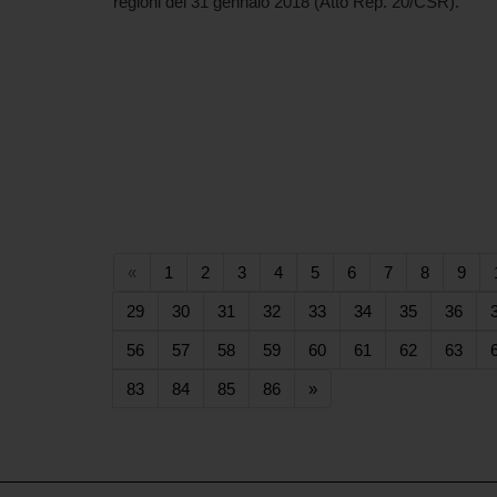
regioni del 31 gennaio 2018 (Atto Rep. 20/CSR).
(current)
(current)
(current)
(current)
(current)
(current)
(current)
(current)
(cur
«
1
2
3
4
5
6
7
8
9
(current)
(current)
(current)
(current)
(current)
(current)
(current)
(curr
29
30
31
32
33
34
35
36
(current)
(current)
(current)
(current)
(current)
(current)
(current)
(curr
56
57
58
59
60
61
62
63
(current)
(current)
(current)
(current)
83
84
85
86
»