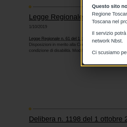
Questo sito no
Regione Toscana
Legge Regionale n. 61 del 1 o
Toscana nel pro
1/10/2019
Il servizio pot
Legge Regionale n. 61 del 1 ottobre 2019
network Nbst.
Disposizioni in merito alla Commissione unica di acce
condizione di disabilità. Modifiche alla l.r. 60/2017.
Ci scusiamo per 
Delibera n. 1198 del 1 ottobre