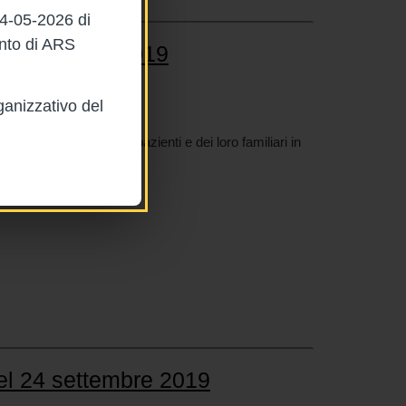
04-05-2026 di
ento di ARS
el 1 ottobre 2019
ganizzativo del
019
iorare l'esperienza dei pazienti e dei loro familiari in
el 24 settembre 2019