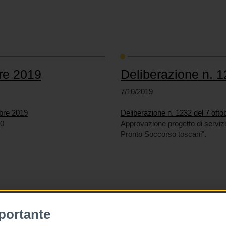
bre 2019
Deliberazione n. 1
7/10/2019
obre 2019
Deliberazione n. 1232 del 7 otto
20
Approvazione progetto di servizio 
Pronto Soccorso toscani”.
portante