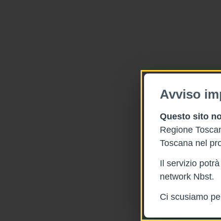
Avviso im
Questo sito no
Regione Toscana
Toscana nel pro
Il servizio pot
network Nbst.
Ci scusiamo per 