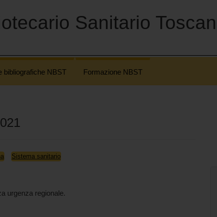
otecario Sanitario Tosca
e bibliografiche NBST
Formazione NBST
2021
na
Sistema sanitario
za urgenza regionale.