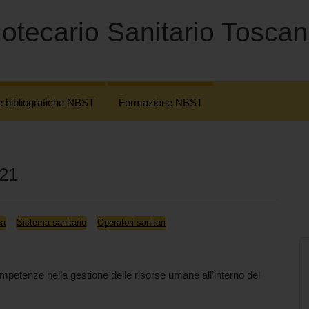
otecario Sanitario Tosca
e bibliografiche NBST
Formazione NBST
021
na
Sistema sanitario
Operatori sanitari
ompetenze nella gestione delle risorse umane all’interno del