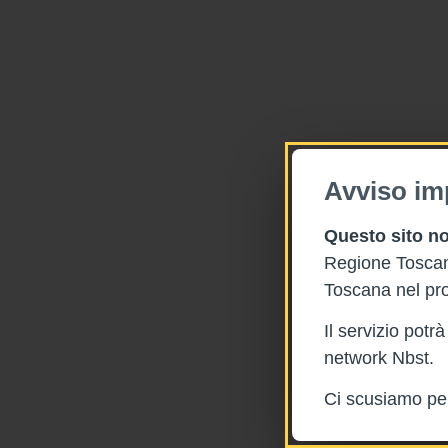
Avviso im
Questo sito no
Regione Toscana
Toscana nel pro
Il servizio pot
network Nbst.
Ci scusiamo per 