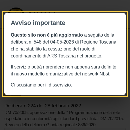
NBST
Avviso importante
Questo sito non è più aggiornato
a seguito della
Toggle
delibera n. 548 del 04-05-2026 di Regione Toscana
navigati
che ha stabilito la cessazione del ruolo di
28/2/2022
coordinamento di ARS Toscana nel progetto.
Delibera n.224 del 28 febbraio 2022
Il servizio potrà riprendere non appena sarà definito
il nuovo modello organizzativo del network Nbst.
Ci scusiamo per il disservizio.
Tags
Toscana
BURT Bollettino della regione toscana
Ospedale
Delibera n.224 del 28 febbraio 2022
DM 70/2005: approvazione della " Programmazione della rete
ospedaliera in conformità agli standard previsti dal DM 70/2015.
Revoca della delibera Giunta regionale 886/2020.