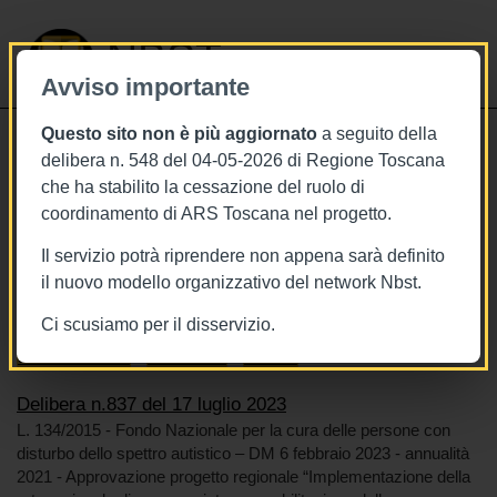
NBST
Avviso importante
Questo sito non è più aggiornato
a seguito della
Toggle
delibera n. 548 del 04-05-2026 di Regione Toscana
navigati
che ha stabilito la cessazione del ruolo di
17/7/2023
coordinamento di ARS Toscana nel progetto.
Delibera n.837 del 17 luglio 2023
Il servizio potrà riprendere non appena sarà definito
il nuovo modello organizzativo del network Nbst.
Ci scusiamo per il disservizio.
Tags
Toscana
BURT Bollettino della regione toscana
Sistema sanitario
Reti cliniche
Autismo
Delibera n.837 del 17 luglio 2023
L. 134/2015 - Fondo Nazionale per la cura delle persone con
disturbo dello spettro autistico – DM 6 febbraio 2023 - annualità
2021 - Approvazione progetto regionale “Implementazione della