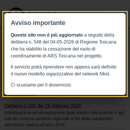
NBST
Avviso importante
Questo sito non è più aggiornato
a seguito della
Toggle
delibera n. 548 del 04-05-2026 di Regione Toscana
navigati
che ha stabilito la cessazione del ruolo di
26/2/2024
coordinamento di ARS Toscana nel progetto.
Delibera n.192 del 26 febbraio 2024
Il servizio potrà riprendere non appena sarà definito
il nuovo modello organizzativo del network Nbst.
Ci scusiamo per il disservizio.
Tags
Toscana
BURT Bollettino della regione toscana
Sistema sanitario
Delibera n.192 del 26 febbraio 2024
Individuazione ed assegnazione degli obiettivi alle aziende e agli
enti del sistema sanitario regionale ai fini della valutazione
dell'attività relativa all'anno 2024.