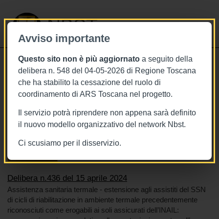
NBST
Avviso importante
Questo sito non è più aggiornato
a seguito della
Toggle
delibera n. 548 del 04-05-2026 di Regione Toscana
navigati
che ha stabilito la cessazione del ruolo di
15/4/2024
coordinamento di ARS Toscana nel progetto.
Delibera n.436 del 15 aprile 2024
Il servizio potrà riprendere non appena sarà definito
il nuovo modello organizzativo del network Nbst.
Ci scusiamo per il disservizio.
Tags
Toscana
BURT Bollettino della regione toscana
Sistema sanitario
Delibera n.436 del 15 aprile 2024
Assistenza sanitaria termale - estensione agli assistiti del SSN
di cicli di riabilitazione in ambiente termale precedentemente
riconosciuti come erogabili ai soli assicurati dell’INAIL: