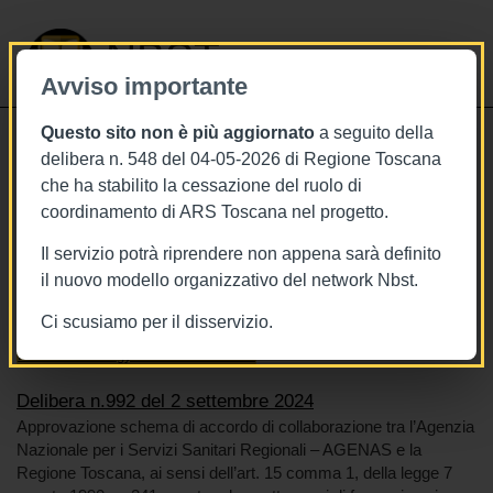
NBST
Avviso importante
Questo sito non è più aggiornato
a seguito della
Toggle
delibera n. 548 del 04-05-2026 di Regione Toscana
navigati
che ha stabilito la cessazione del ruolo di
2/9/2024
coordinamento di ARS Toscana nel progetto.
Delibera n.992 del 2 settembre 2024
Il servizio potrà riprendere non appena sarà definito
il nuovo modello organizzativo del network Nbst.
Ci scusiamo per il disservizio.
Tags
Toscana
BURT Bollettino della regione toscana
Health technology assessment - HTA
Delibera n.992 del 2 settembre 2024
Approvazione schema di accordo di collaborazione tra l’Agenzia
Nazionale per i Servizi Sanitari Regionali – AGENAS e la
Regione Toscana, ai sensi dell’art. 15 comma 1, della legge 7