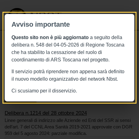
NBST
Avviso importante
Questo sito non è più aggiornato
a seguito della
Toggle
delibera n. 548 del 04-05-2026 di Regione Toscana
navigati
che ha stabilito la cessazione del ruolo di
28/10/2024
coordinamento di ARS Toscana nel progetto.
Delibera n.1214 del 28 ottobre 2024
Il servizio potrà riprendere non appena sarà definito
il nuovo modello organizzativo del network Nbst.
Ci scusiamo per il disservizio.
Tags
Toscana
BURT Bollettino della regione toscana
Sistema sanitario
Delibera n.1214 del 28 ottobre 2024
Linee generali di indirizzo alle Aziende ed Enti del SSR ai sensi
dell’art. 7 del CCNL Area Sanità 2019-2021 approvate con DGR
959 del 5 agosto 2024: parziale modifica.