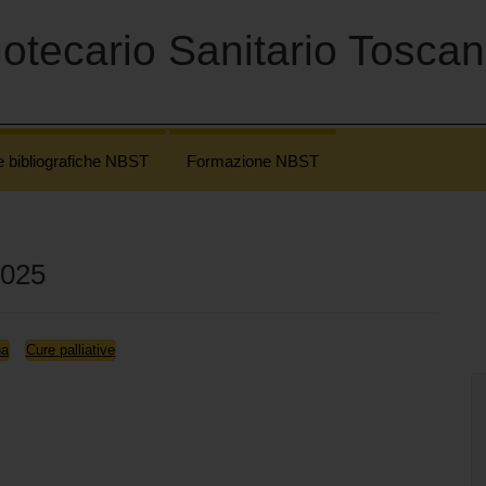
otecario Sanitario Tosca
e bibliografiche NBST
Formazione NBST
2025
na
Cure palliative