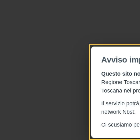
Avviso im
Questo sito no
Regione Toscana
Toscana nel pro
Il servizio pot
network Nbst.
Ci scusiamo per 