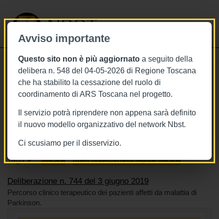
NBST
Avviso importante
Questo sito non è più aggiornato
a seguito della
Toggle
delibera n. 548 del 04-05-2026 di Regione Toscana
navigati
che ha stabilito la cessazione del ruolo di
3/6/2019
coordinamento di ARS Toscana nel progetto.
Deliberazione n. 744 del 3 giugno
Il servizio potrà riprendere non appena sarà definito
2019
il nuovo modello organizzativo del network Nbst.
Ci scusiamo per il disservizio.
Tags
Toscana
BURT Bollettino della regione toscana
Deliberazione n. 744 del 3 giugno 2019
Percorso clinico terapeutico dei pazienti affetti da malattia di
Parkinson.