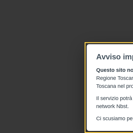
Avviso im
Questo sito no
Regione Toscana
Toscana nel pro
Il servizio pot
network Nbst.
Ci scusiamo per 