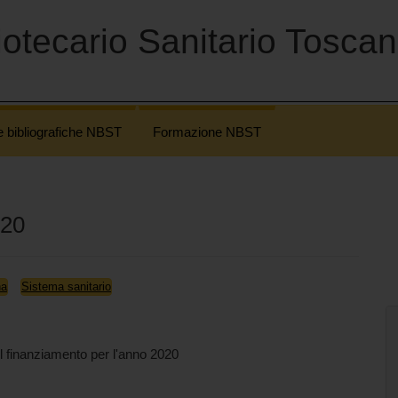
otecario Sanitario Tosca
e bibliografiche NBST
Formazione NBST
020
na
Sistema sanitario
l finanziamento per l'anno 2020