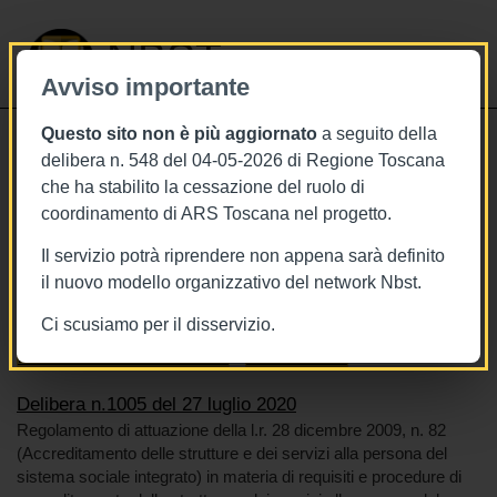
NBST
Avviso importante
Questo sito non è più aggiornato
a seguito della
Toggle
delibera n. 548 del 04-05-2026 di Regione Toscana
navigati
che ha stabilito la cessazione del ruolo di
27/7/2020
coordinamento di ARS Toscana nel progetto.
Delibera n.1005 del 27 luglio 2020
Il servizio potrà riprendere non appena sarà definito
il nuovo modello organizzativo del network Nbst.
Ci scusiamo per il disservizio.
Tags
Toscana
BURT Bollettino della regione toscana
Residenze sanitarie assistenziali
Accreditamento
Delibera n.1005 del 27 luglio 2020
Regolamento di attuazione della l.r. 28 dicembre 2009, n. 82
(Accreditamento delle strutture e dei servizi alla persona del
sistema sociale integrato) in materia di requisiti e procedure di