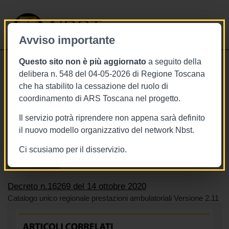
NBST
Avviso importante
Questo sito non è più aggiornato
a seguito della
Toggle
delibera n. 548 del 04-05-2026 di Regione Toscana
navigati
che ha stabilito la cessazione del ruolo di
14/10/2020
coordinamento di ARS Toscana nel progetto.
Decreto n.16269 del 14 ottobre 2020
Il servizio potrà riprendere non appena sarà definito
il nuovo modello organizzativo del network Nbst.
Ci scusiamo per il disservizio.
Tags
Toscana
BURT Bollettino della regione toscana
Sistema sanitario
Decreto n.16269 del 14 ottobre 2020
Catalogo unico regionale prestazioni ambulatoriali Versione 2.11