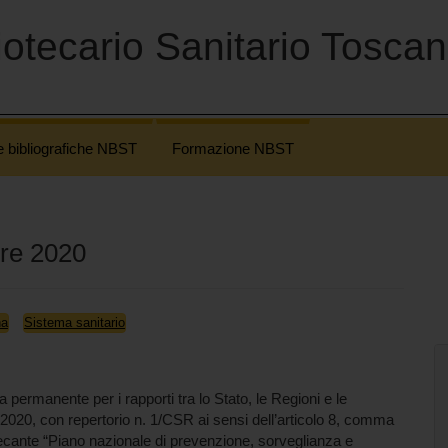
otecario Sanitario Tosca
e bibliografiche NBST
Formazione NBST
bre 2020
na
Sistema sanitario
permanente per i rapporti tra lo Stato, le Regioni e le
2020, con repertorio n. 1/CSR ai sensi dell’articolo 8, comma
recante “Piano nazionale di prevenzione, sorveglianza e