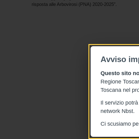
risposta alle Arbovirosi (PNA) 2020-2025”.
Avviso im
Questo sito no
Regione Toscana
Toscana nel pro
Il servizio pot
network Nbst.
Ci scusiamo per 