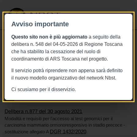
NBST
Avviso importante
Questo sito non è più aggiornato
a seguito della
Toggle
delibera n. 548 del 04-05-2026 di Regione Toscana
navigati
che ha stabilito la cessazione del ruolo di
30/8/2021
coordinamento di ARS Toscana nel progetto.
Delibera n.877 del 30 agosto 2021
Il servizio potrà riprendere non appena sarà definito
il nuovo modello organizzativo del network Nbst.
Ci scusiamo per il disservizio.
Tags
Toscana
BURT Bollettino della regione toscana
Tumori
Seno
Delibera n.877 del 30 agosto 2021
Modalità e requisiti per l’accesso ai test genomici per il
carcinoma mammario ormonoresponsivo in stadio precoce -
DGR 1432/2020
sostituzione allegato A
.