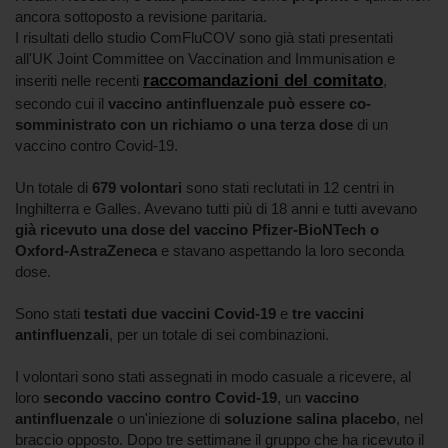
ancora sottoposto a revisione paritaria.
I risultati dello studio ComFluCOV sono già stati presentati
all'UK Joint Committee on Vaccination and Immunisation e
raccomandazioni del comitato
inseriti nelle recenti
,
secondo cui il
vaccino antinfluenzale può essere co-
somministrato con un richiamo o una terza dose
di un
vaccino contro Covid-19.
Un totale di
679 volontari
sono stati reclutati in 12 centri in
Inghilterra e Galles. Avevano tutti più di 18 anni e tutti avevano
già ricevuto una dose del vaccino Pfizer-BioNTech o
Oxford-AstraZeneca
e stavano aspettando la loro seconda
dose.
Sono stati
testati due vaccini Covid-19
e
tre vaccini
antinfluenzali
, per un totale di sei combinazioni.
I volontari sono stati assegnati in modo casuale a ricevere, al
loro
secondo vaccino contro Covid-19
, un
vaccino
antinfluenzale
o un'iniezione di
soluzione salina placebo
, nel
braccio opposto. Dopo tre settimane il gruppo che ha ricevuto il