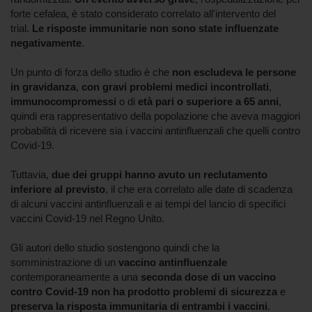
forte cefalea, è stato considerato correlato all'intervento del
trial.
Le risposte immunitarie non sono state influenzate
negativamente
.
Un punto di forza dello studio è che
non escludeva le persone
in gravidanza
,
con gravi problemi medici incontrollati
,
immunocompromessi
o di
età pari o superiore a 65 anni
,
quindi era rappresentativo della popolazione che aveva maggiori
probabilità di ricevere sia i vaccini antinfluenzali che quelli contro
Covid-19.
Tuttavia,
due dei gruppi hanno avuto un reclutamento
inferiore al previsto
, il che era correlato alle date di scadenza
di alcuni vaccini antinfluenzali e ai tempi del lancio di specifici
vaccini Covid-19 nel Regno Unito.
Gli autori dello studio sostengono quindi che la
somministrazione di un
vaccino antinfluenzale
contemporaneamente a una
seconda dose di un vaccino
contro Covid-19
non ha prodotto problemi di sicurezza
e
preserva la risposta immunitaria di entrambi i vaccini
.