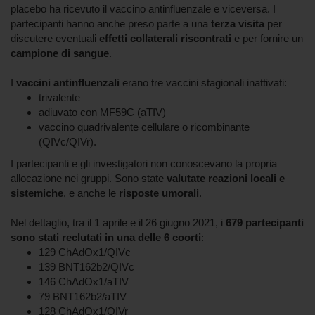
placebo ha ricevuto il vaccino antinfluenzale e viceversa. I
partecipanti hanno anche preso parte a una
terza visita
per
discutere eventuali
effetti collaterali riscontrati
e per fornire un
campione di sangue
.
I
vaccini antinfluenzali
erano tre vaccini stagionali inattivati:
trivalente
adiuvato con MF59C (aTIV)
vaccino quadrivalente cellulare o ricombinante
(QIVc/QIVr).
I partecipanti e gli investigatori non conoscevano la propria
allocazione nei gruppi. Sono state
valutate reazioni locali e
sistemiche
, e anche le
risposte umorali
.
Nel dettaglio, tra il 1 aprile e il 26 giugno 2021, i
679 partecipanti
sono stati reclutati in una delle 6 coorti
:
129 ChAdOx1/QIVc
139 BNT162b2/QIVc
146 ChAdOx1/aTIV
79 BNT162b2/aTIV
128 ChAdOx1/QIVr