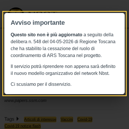
NBST
Avviso importante
Questo sito non è più aggiornato
a seguito della
Toggle
delibera n. 548 del 04-05-2026 di Regione Toscana
navigati
che ha stabilito la cessazione del ruolo di
4/10/2021
coordinamento di ARS Toscana nel progetto.
Vaccini anti influenza e Covid-19
Il servizio potrà riprendere non appena sarà definito
insieme: co-somministrazione sicura
il nuovo modello organizzativo del network Nbst.
afferma uno studio, il Ministero la
Ci scusiamo per il disservizio.
prevede
www.papers.ssrn.com
Tags
Articoli di interesse
Vaccini
Covid-19
Covid-19 notizie flash