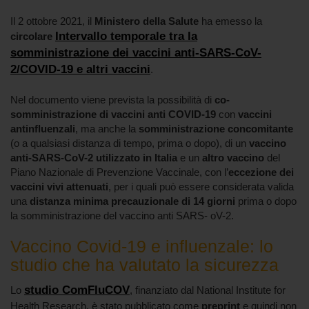
Il 2 ottobre 2021, il
Ministero della Salute
ha emesso la
Intervallo temporale tra la
circolare
somministrazione dei vaccini anti-SARS-CoV-
2/COVID-19 e altri vaccini
.
Nel documento viene prevista la possibilità di
co-
somministrazione di vaccini anti COVID-19
con
vaccini
antinfluenzali
, ma anche la
somministrazione concomitante
(o a qualsiasi distanza di tempo, prima o dopo), di un
vaccino
anti-SARS-CoV-2 utilizzato in Italia
e un
altro vaccino
del
Piano Nazionale di Prevenzione Vaccinale, con l’
eccezione dei
vaccini vivi attenuati
, per i quali può essere considerata valida
una
distanza minima precauzionale di 14 giorni
prima o dopo
la somministrazione del vaccino anti SARS- oV-2.
Vaccino Covid-19 e influenzale: lo
studio che ha valutato la sicurezza
studio ComFluCOV
Lo
, finanziato dal National Institute for
Health Research, è stato pubblicato come
preprint
e quindi non