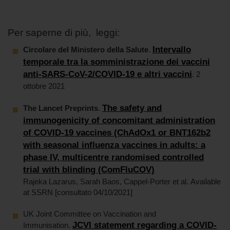
Per saperne di più, leggi:
Intervallo
Circolare del Ministero della Salute
.
temporale tra la somministrazione dei vaccini
anti-SARS-CoV-2/COVID-19 e altri vaccini
. 2
ottobre 2021
The safety and
The Lancet Preprints
.
immunogenicity of concomitant administration
of COVID-19 vaccines (ChAdOx1 or BNT162b2
with seasonal influenza vaccines in adults: a
phase IV, multicentre randomised controlled
trial with blinding (ComFluCOV)
Rajeka Lazarus, Sarah Baos, Cappel-Porter et al. Available
at SSRN [consultato 04/10/2021]
UK Joint Committee on Vaccination and
JCVI statement regarding a COVID-
Immunisation.