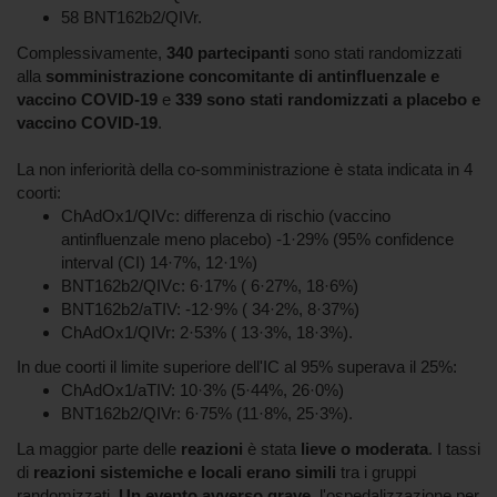
58 BNT162b2/QIVr.
Complessivamente,
340 partecipanti
sono stati randomizzati
alla
somministrazione concomitante di antinfluenzale e
vaccino COVID-19
e
339 sono stati randomizzati a placebo e
vaccino COVID-19
.
La non inferiorità della co-somministrazione è stata indicata in 4
coorti:
ChAdOx1/QIVc: differenza di rischio (vaccino
antinfluenzale meno placebo) -1·29% (95% confidence
interval (CI) 14·7%, 12·1%)
BNT162b2/QIVc: 6·17% ( 6·27%, 18·6%)
BNT162b2/aTIV: -12·9% ( 34·2%, 8·37%)
ChAdOx1/QIVr: 2·53% ( 13·3%, 18·3%).
In due coorti il limite superiore dell'IC al 95% superava il 25%:
ChAdOx1/aTIV: 10·3% (5·44%, 26·0%)
BNT162b2/QIVr: 6·75% (11·8%, 25·3%).
La maggior parte delle
reazioni
è stata
lieve o moderata
. I tassi
di
reazioni sistemiche e locali erano simili
tra i gruppi
randomizzati.
Un evento avverso grave
, l'ospedalizzazione per