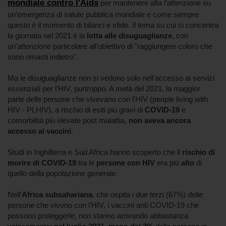
mondiale contro l'Aids
per mantenere alta l’attenzione su
un’emergenza di salute pubblica mondiale e come sempre
questo è il momento di bilanci e sfide. Il tema su cui si concentra
la giornata nel 2021 è la
lotta alle disuguaglianze
, con
un'attenzione particolare all'obiettivo di "raggiungere coloro che
sono rimasti indietro".
Ma le disuguaglianze non si vedono solo nell'accesso ai servizi
essenziali per l'HIV, purtroppo. A metà del 2021, la maggior
parte delle persone che vivevano con l'HIV (people living with
HIV - PLHIV), a rischio di esiti più gravi di
COVID-19
e
comorbilità più elevate post malattia,
non aveva ancora
accesso ai vaccini
.
Studi in Inghilterra e Sud Africa hanno scoperto che il
rischio di
morire di COVID-19
tra le
persone con HIV
era più
alto
di
quello della popolazione generale.
Nell'
Africa subsahariana
, che ospita i due terzi (67%) delle
persone che vivono con l'HIV, i vaccini anti COVID-19 che
possono proteggerle, non stanno arrivando abbastanza