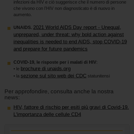
infezioni da HIV e ciò suggerisce che il numero di persone
che vivono con l'HIV non diagnosticato è di nuovo in
aumento.
2021 World AIDS Day report - Unequal,
UNAIDS.
unprepared, under threat: why bold action against
inequalities is needed to end AIDS, stop COVID-19
and prepare for future pandemics
COVID-19, le risposte per i malati di HIV
:
brochure di unaids.org
• le
sezione sul sito web dei CDC
• la
statunitensi
Per approfondire, consulta anche la nostra
news:
HIV, fattore di rischio per esiti più gravi di Covid-19.
L'importanza delle cellule CD4