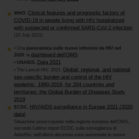
Clinical features and prognostic factors of
WHO
.
COVID-19 in people living with HIV hospitalized
with suspected or confirmed SARS-CoV-2 infection
(15 July 2021)
• Una
panoramica sulle nuove infezioni da HIV nel
dashboard dell'OMS
2020
: la
Data 2021
• UNAIDS.
Global, regional, and national
• The Lancet HIV. 2021.
sex-specific burden and control of the HIV
epidemic, 1990-2019, for 204 countries and
territories: the Global Burden of Diseases Study
2019
HIV/AIDS surveillance in Europe 2021 (2020
ECDC
.
data)
Situazione preoccupante nella regione europea dell'OMS,
secondo l'ultimo report ECDC sulla sorveglianza di
Aids/Hiv: nell'ultimo decennio sono aumentate le nuove