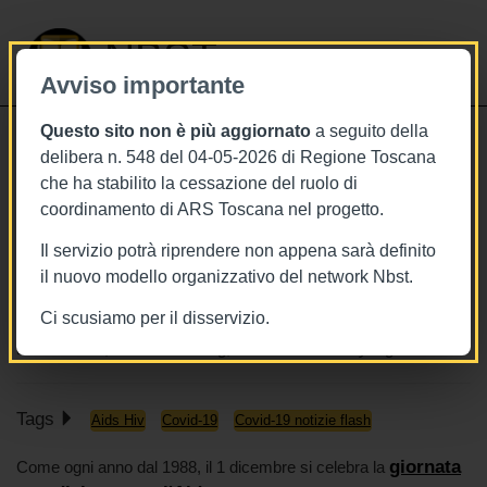
NBST
Avviso importante
Questo sito non è più aggiornato
a seguito della
Toggle
delibera n. 548 del 04-05-2026 di Regione Toscana
navigati
che ha stabilito la cessazione del ruolo di
30/11/2021
coordinamento di ARS Toscana nel progetto.
Convivere con HIV e COVID-19: 1
Il servizio potrà riprendere non appena sarà definito
dicembre, giornata mondiale contro
il nuovo modello organizzativo del network Nbst.
l'AIDS
Ci scusiamo per il disservizio.
www.who.int; www.unaids.org; www.worldaidsday.org
Tags
Aids Hiv
Covid-19
Covid-19 notizie flash
giornata
Come ogni anno dal 1988, il 1 dicembre si celebra la