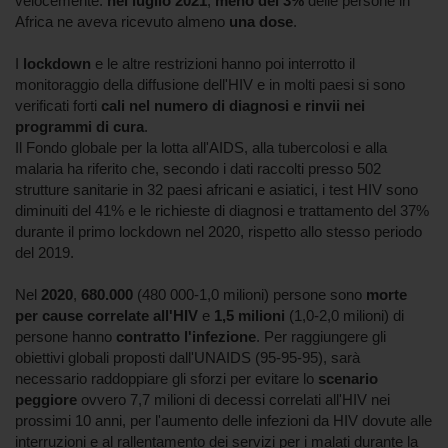
velocemente:
nel luglio 2021
,
meno del 3%
delle persone in
Africa ne aveva ricevuto almeno
una dose
.
I
lockdown
e le altre restrizioni hanno poi interrotto il
monitoraggio della diffusione dell'HIV e in molti paesi si sono
verificati forti
cali nel numero di diagnosi e rinvii nei
programmi di cura
.
Il Fondo globale per la lotta all'AIDS, alla tubercolosi e alla
malaria ha riferito che, secondo i dati raccolti presso 502
strutture sanitarie in 32 paesi africani e asiatici, i test HIV sono
diminuiti del 41% e le richieste di diagnosi e trattamento del 37%
durante il primo lockdown nel 2020, rispetto allo stesso periodo
del 2019.
Nel
2020
,
680.000
(480 000-1,0 milioni) persone sono
morte
per cause correlate all'HIV
e
1,5 milioni
(1,0-2,0 milioni) di
persone hanno
contratto l'infezione
. Per raggiungere gli
obiettivi globali proposti dall'UNAIDS (95-95-95), sarà
necessario raddoppiare gli sforzi per evitare lo
scenario
peggiore
ovvero 7,7 milioni di decessi correlati all'HIV nei
prossimi 10 anni, per l'aumento delle infezioni da HIV dovute alle
interruzioni e al rallentamento dei servizi per i malati durante la