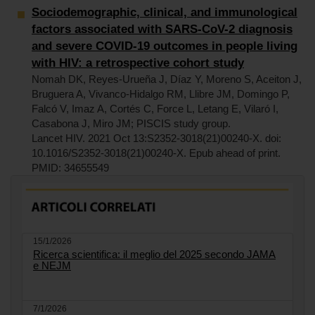
Sociodemographic, clinical, and immunological
factors associated with SARS-CoV-2 diagnosis
and severe COVID-19 outcomes in people living
with HIV: a retrospective cohort study
Nomah DK, Reyes-Urueña J, Díaz Y, Moreno S, Aceiton J,
Bruguera A, Vivanco-Hidalgo RM, Llibre JM, Domingo P,
Falcó V, Imaz A, Cortés C, Force L, Letang E, Vilaró I,
Casabona J, Miro JM; PISCIS study group.
Lancet HIV. 2021 Oct 13:S2352-3018(21)00240-X. doi:
10.1016/S2352-3018(21)00240-X. Epub ahead of print.
PMID: 34655549
15/1/2026
Ricerca scientifica: il meglio del 2025 secondo JAMA
e NEJM
7/1/2026