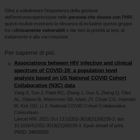
Oltre a sottolineare l'importanza della gestione
dell'immunosoppressione nelle
persone che vivono con l'HIV
,
questi risultati mostrano la rilevanza di includere questo gruppo
tra i
clinicamente vulnerabili
e dar loro la priorità ai test, al
trattamento e alla vaccinazione.
Per saperne di più:
Associations between HIV infection and clinical
spectrum of COVID-19: a population level
analysis based on US National COVID Cohort
Collaborative (N3C) data
Yang X, Sun J, Patel RC, Zhang J, Guo S, Zheng Q, Olex
AL, Olatosi B, Weissman SB, Islam JY, Chute CG, Haendel
M, Kirk GD, Li X; National COVID Cohort Collaborative
Consortium.
Lancet HIV. 2021 Oct 13:S2352-3018(21)00239-3. doi:
10.1016/S2352-3018(21)00239-3. Epub ahead of print.
PMID: 34655550