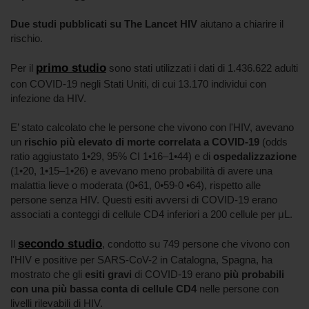
Due studi pubblicati su The Lancet HIV
aiutano a chiarire il
rischio.
primo studio
Per il
sono stati utilizzati i dati di 1.436.622 adulti
con COVID-19 negli Stati Uniti, di cui 13.170 individui con
infezione da HIV.
E’ stato calcolato che le persone che vivono con l'HIV, avevano
un
rischio più elevato di morte correlata a COVID-19
(odds
ratio aggiustato 1•29, 95% CI 1•16–1•44) e di
ospedalizzazione
(1•20, 1•15–1•26) e avevano meno probabilità di avere una
malattia lieve o moderata (0•61, 0•59-0 •64), rispetto alle
persone senza HIV. Questi esiti avversi di COVID-19 erano
associati a conteggi di cellule CD4 inferiori a 200 cellule per μL.
secondo studio
Il
, condotto su 749 persone che vivono con
l'HIV e positive per SARS-CoV-2 in Catalogna, Spagna, ha
mostrato che gli
esiti gravi
di COVID-19 erano
più probabili
con una più bassa conta di cellule CD4
nelle persone con
livelli rilevabili di HIV.