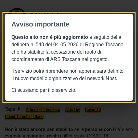
NBST
Avviso importante
Questo sito non è più aggiornato
a seguito della
Toggle
delibera n. 548 del 04-05-2026 di Regione Toscana
navigati
che ha stabilito la cessazione del ruolo di
13/10/2021
coordinamento di ARS Toscana nel progetto.
HIV, fattore di rischio per esiti più
Il servizio potrà riprendere non appena sarà definito
gravi di Covid-19. L'importanza delle
il nuovo modello organizzativo del network Nbst.
cellule CD4
Ci scusiamo per il disservizio.
Tags
Articoli di interesse
Aids Hiv
Covid-19
Covid-19 notizie flash
Non è stato ancora ben stabilito
se le
persone con HIV
siano
esposte a maggiori rischi
dall'infezione COVID-19.